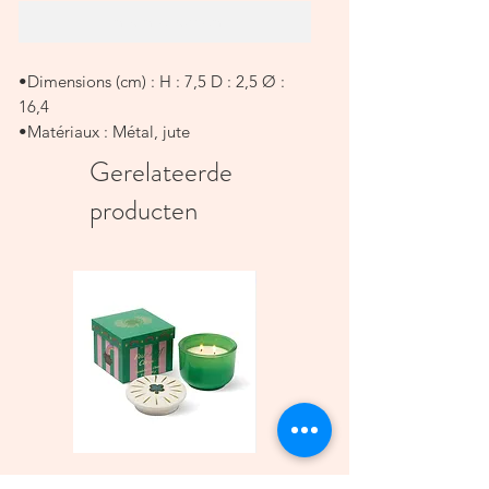
In winkelwagen
•Dimensions (cm) : H : 7,5 D : 2,5 Ø :
16,4
•Matériaux : Métal, jute
Gerelateerde
producten
Bougie parfumée Charmed
Bougie A Dopo 4Fl