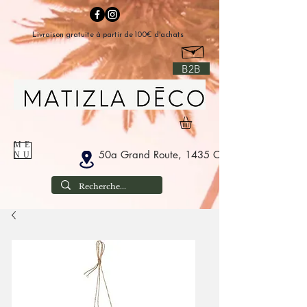
Livraison gratuite à partir de 100€ d'achats
B2B
ME
50a Grand Route, 1435 Corbais België
NU