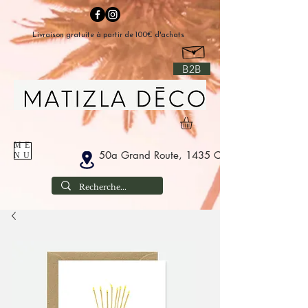
Livraison gratuite à partir de 100€ d'achats
B2B
ME
50a Grand Route, 1435 Corbais België
NU