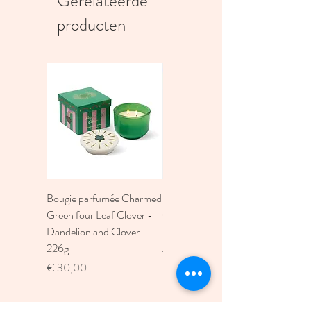
Gerelateerde
producten
Bougie parfumée Charmed
Bougie A Dopo 4Fl
Green four Leaf Clover -
Oz./118Ml Mermaid &
Dandelion and Clover -
Moon Ceramic Diffus
226g
Prijs
€ 30,00
Prijs
€ 30,00