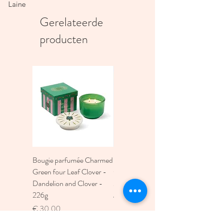
Laine
Gerelateerde
producten
Bougie parfumée Charmed
Bougie A Dopo 4Fl
Green four Leaf Clover -
Oz./118Ml Mermaid &
Dandelion and Clover -
Moon Ceramic Diffus
226g
Prijs
€ 30,00
Prijs
€ 30,00