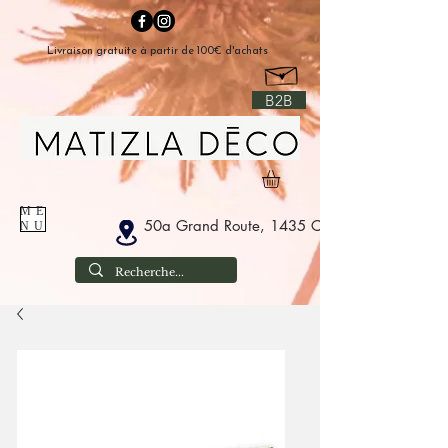
Livraison gratuite à partir de 100€ d'achats
B2B
ME
50a Grand Route, 1435 Corbais België
NU