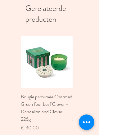
Gerelateerde
producten
Bougie parfumée Charmed
Bougie A Dopo 4Fl
Green four Leaf Clover -
Oz./118Ml Mermaid &
Dandelion and Clover -
Moon Ceramic Diffus
226g
Prijs
€ 30,00
Prijs
€ 30,00