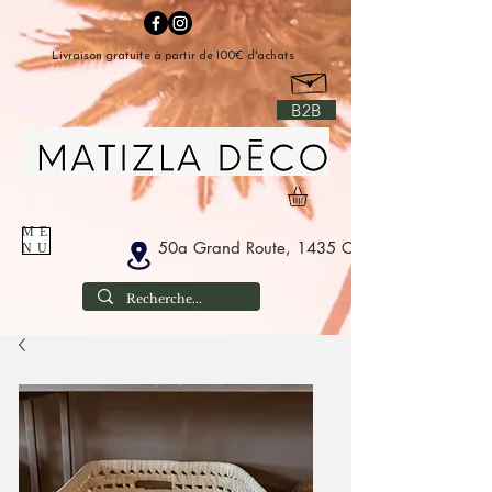
Livraison gratuite à partir de 100€ d'achats
B2B
ME
50a Grand Route, 1435 Corbais België
NU