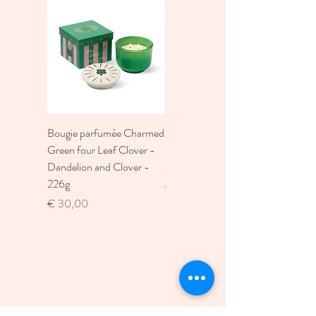
Bougie parfumée Charmed
Bougie A Dopo 4Fl
Green four Leaf Clover -
Oz./118Ml Mermaid &
Dandelion and Clover -
Moon Ceramic Diffus
226g
Prijs
€ 30,00
Prijs
€ 30,00