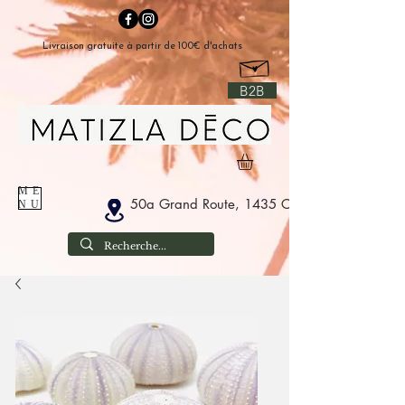
Livraison gratuite à partir de 100€ d'achats
B2B
ME
50a Grand Route, 1435 Corbais België
NU