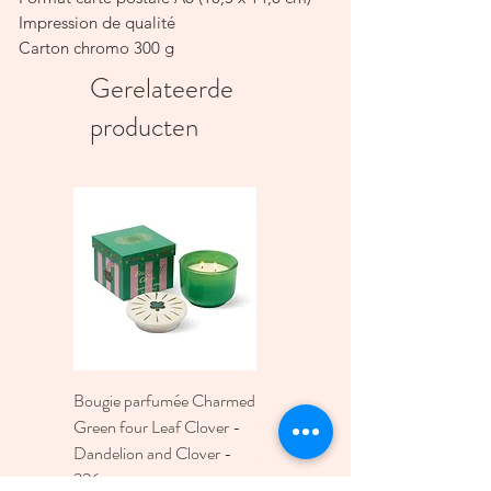
Impression de qualité
Carton chromo 300 g
Il est préférable d'écrire avec un stylo à
Gerelateerde
bille
producten
Bougie parfumée Charmed
Bougie A Dopo 4Fl
Green four Leaf Clover -
Oz./118Ml Mermaid &
Dandelion and Clover -
Moon Ceramic Diffus
226g
Prijs
€ 30,00