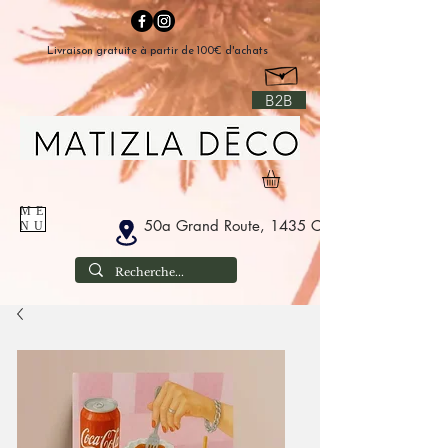
Livraison gratuite à partir de 100€ d'achats
B2B
ME
50a Grand Route, 1435 Corbais België
NU