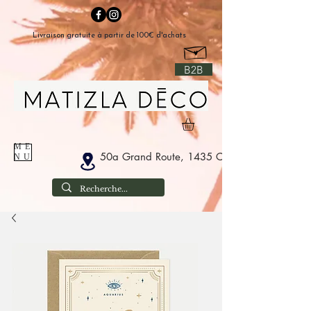
Livraison gratuite à partir de 100€ d'achats
B2B
ME
50a Grand Route, 1435 Corbais België
NU