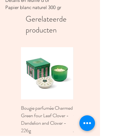
Détails en feuille d'or
Papier blanc naturel 300 gr
Intérieur vierge
Gerelateerde
Cette carte Astrologie est vendue avec
producten
une enveloppe A6 marron recyclée.
Bougie parfumée Charmed
Bougie A Dopo 4Fl
Green four Leaf Clover -
Oz./118Ml Mermaid &
Dandelion and Clover -
Moon Ceramic Diffus
226g
Prijs
€ 30,00
Prijs
€ 30,00