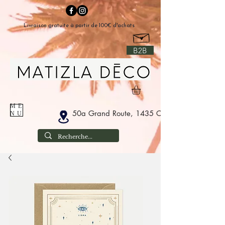
Livraison gratuite à partir de 100€ d'achats
B2B
ME
50a Grand Route, 1435 Corbais België
NU