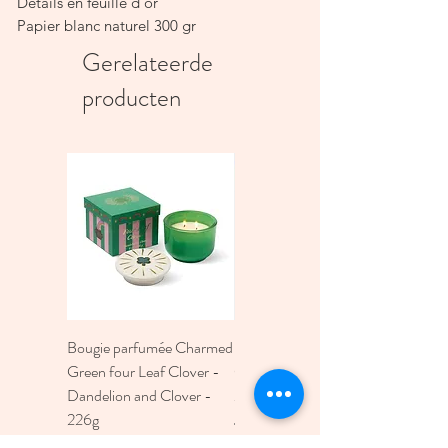
Détails en feuille d'or
Papier blanc naturel 300 gr
Intérieur vierge
Gerelateerde
Cette carte Astrologie est vendue avec
producten
une enveloppe A6 marron recyclée.
Bougie parfumée Charmed
Bougie A Dopo 4Fl
Green four Leaf Clover -
Oz./118Ml Mermaid &
Dandelion and Clover -
Moon Ceramic Diffus
226g
Prijs
€ 30,00
Prijs
€ 30,00