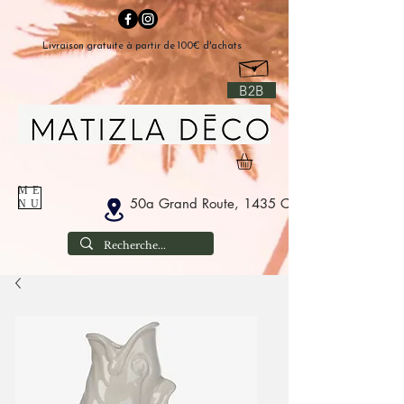
Livraison gratuite à partir de 100€ d'achats
B2B
ME
50a Grand Route, 1435 Corbais België
NU