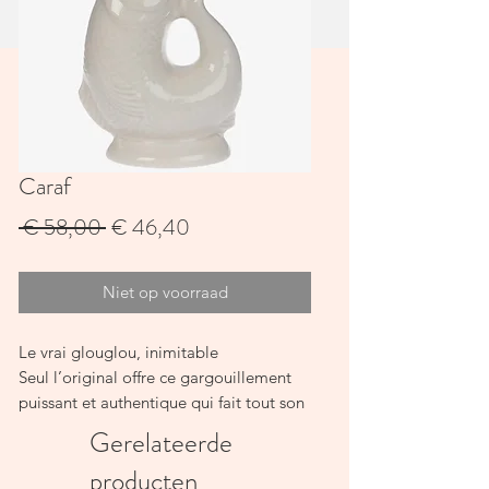
Caraf
Normale
Verkoopprijs
 € 58,00 
€ 46,40
prijs
Niet op voorraad
Le vrai glouglou, inimitable
Seul l’original offre ce gargouillement
puissant et authentique qui fait tout son
charme.
Gerelateerde
Un cadeau qui marque les esprits
producten
Anniversaire, mariage ou crémaillère :