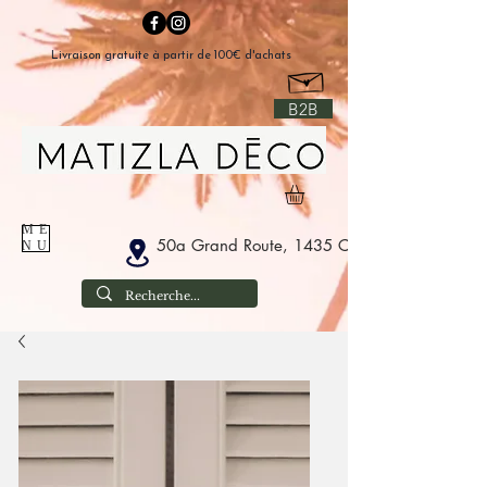
Livraison gratuite à partir de 100€ d'achats
B2B
ME
50a Grand Route, 1435 Corbais België
NU