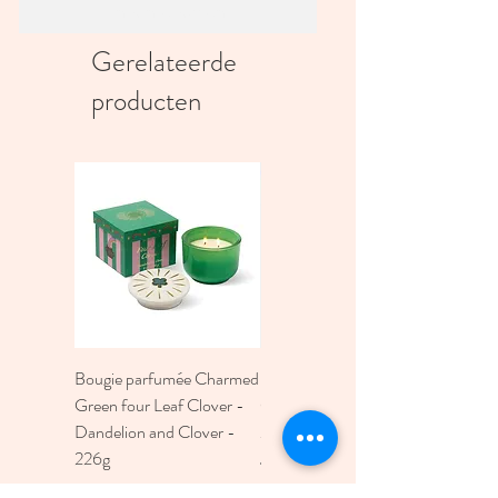
In winkelwagen
Gerelateerde
producten
Bougie parfumée Charmed
Bougie A Dopo 4Fl
Green four Leaf Clover -
Oz./118Ml Mermaid &
Dandelion and Clover -
Moon Ceramic Diffus
226g
Prijs
€ 30,00
Prijs
€ 30,00