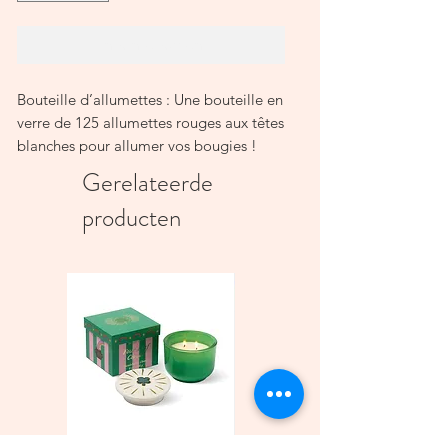
In winkelwagen
Bouteille d’allumettes : Une bouteille en
verre de 125 allumettes rouges aux têtes
blanches pour allumer vos bougies !
Ces jolis récipients en verre font une
Gerelateerde
décoration idéale pour vos espaces de
producten
vie.
Bouchon en liège – allumettes de 10 cm
– Grattoir sous la bouteille
Fabrication : Royaume-Uni
Matière première : Royaume-Uni