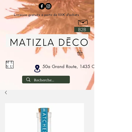
Livraison gratuite à partir de 100€ d'achats
B2B
ME
50a Grand Route, 1435 Corbais België
NU