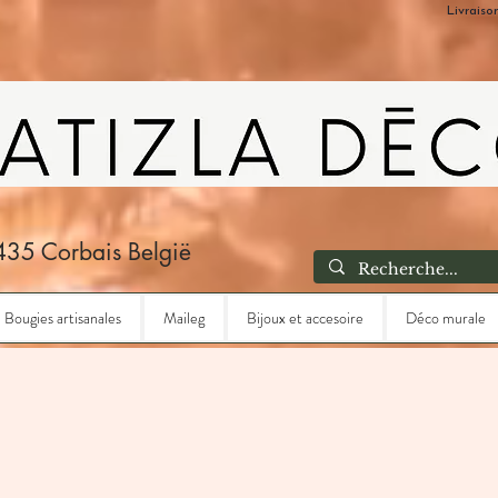
Livraiso
435 Corbais België
Bougies artisanales
Maileg
Bijoux et accesoire
Déco murale