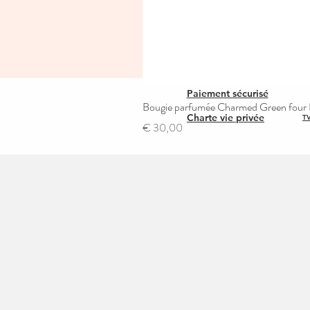
Paiement sécurisé
Bougie parfumée Charmed Green four L
Charte vie privée
TV
Prijs
€ 30,00