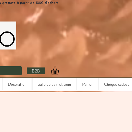
n gratuite à partir de 100€ d'achats
B2B
Décoration
Salle de bain et Soin
Panier
Chèque cadeau