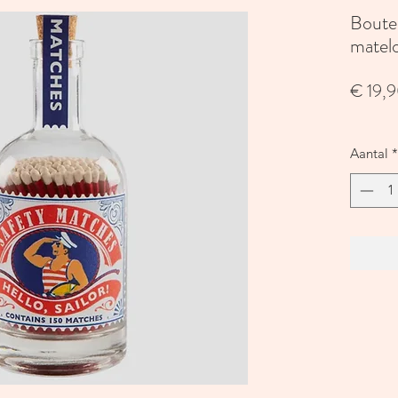
Boutei
matel
€ 19,
Aantal
*