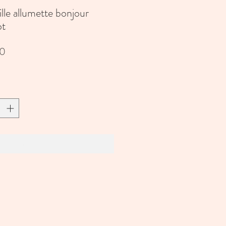
lle allumette bonjour
ot
Prijs
90
In winkelwagen