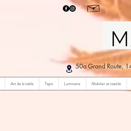
50a Grand Route, 1
Art de la table
Tapis
Luminaire
Mobilier et textile