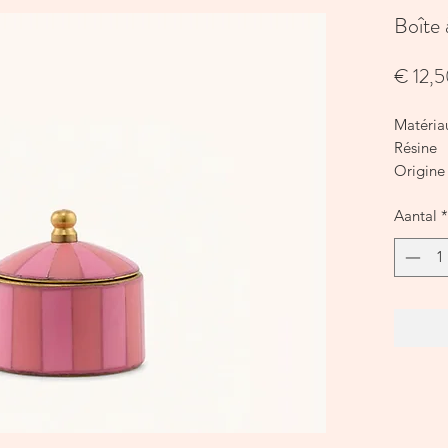
Boîte 
€ 12,
Matériau
Résine
Origine
Product
Aantal
*
5 x 5 x 