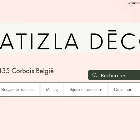
Livraiso
435 Corbais België
Bougies artisanales
Maileg
Bijoux et accesoire
Déco murale