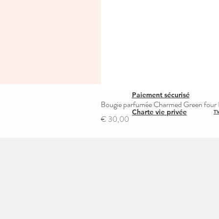
Paiement sécurisé
Bougie parfumée Charmed Green four L
Charte vie privée
TV
Prijs
€ 30,00