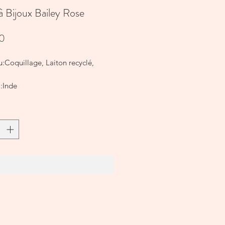
à Bijoux Bailey Rose
Prijs
50
:Coquillage, Laiton recyclé,
 :Inde
 Dimensions
5 cm
In winkelwagen