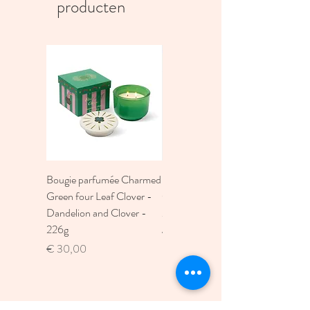
producten
Bougie parfumée Charmed
Bougie A Dopo 4Fl
Green four Leaf Clover -
Oz./118Ml Mermaid &
Dandelion and Clover -
Moon Ceramic Diffus
226g
Prijs
€ 30,00
Prijs
€ 30,00