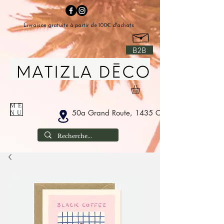
Livraison gratuite à partir de 100€ d'achats
B2B
ME
50a Grand Route, 1435 Corbais België
NU