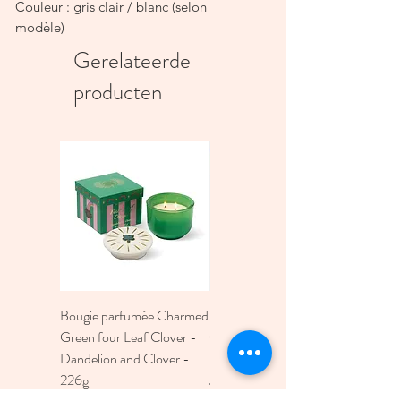
Couleur : gris clair / blanc (selon
modèle)
Fabrication artisanale et équitable
Gerelateerde
Taille : 8 cm
producten
Bougie parfumée Charmed
Bougie A Dopo 4Fl
Green four Leaf Clover -
Oz./118Ml Mermaid &
Dandelion and Clover -
Moon Ceramic Diffus
226g
Prijs
€ 30,00