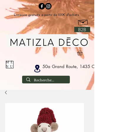
Livraison gratuite à partir de 100€ d'achats
B2B
ME
50a Grand Route, 1435 Corbais België
NU