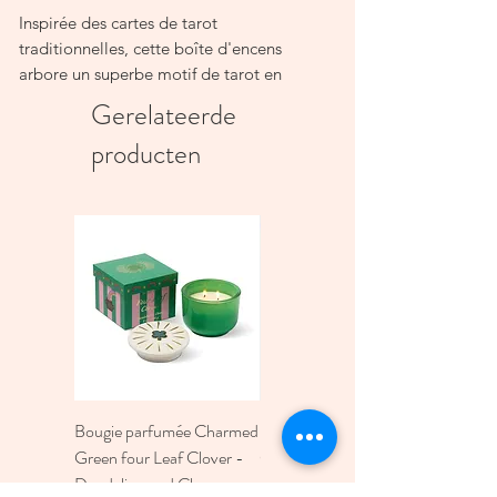
Inspirée des cartes de tarot
traditionnelles, cette boîte d'encens
arbore un superbe motif de tarot en
forme d'étoile et comprend 15
Gerelateerde
bâtonnets d'encens au délicieux parfum
producten
de lavande et un support en bois assorti.
Soyez prudent lorsque vous brûlez de
l'encens et ne laissez jamais l'encens
allumé sans surveillance
Bougie parfumée Charmed
Bougie A Dopo 4Fl
Green four Leaf Clover -
Oz./118Ml Mermaid &
Dandelion and Clover -
Moon Ceramic Diffus