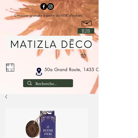
Livraison gratuite à partir de 100€ d'achats
B2B
ME
50a Grand Route, 1435 Corbais België
NU