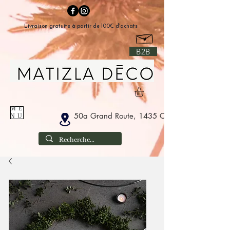
Livraison gratuite à partir de 100€ d'achats
B2B
ME
50a Grand Route, 1435 Corbais België
NU