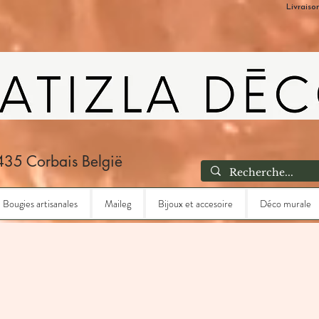
Livraiso
435 Corbais België
Bougies artisanales
Maileg
Bijoux et accesoire
Déco murale