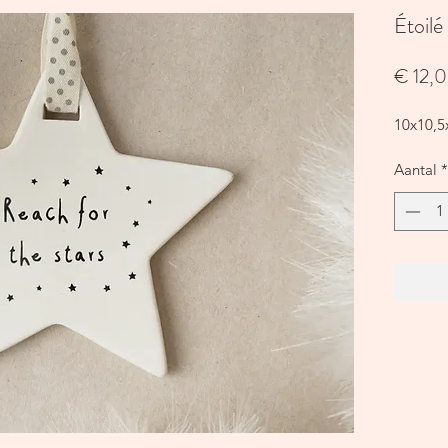
Étoilé
€ 12,
10x10,
Aantal
*