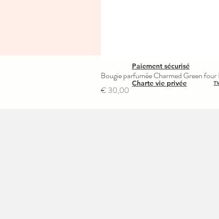
Paiement sécurisé
Bougie parfumée Charmed Green four L
Charte vie privée
TV
Prijs
€ 30,00