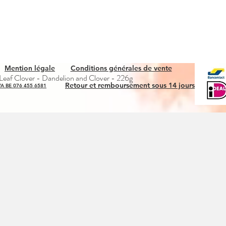
Mention légale
Conditions générales de vente
Snel overzicht
eaf Clover - Dandelion and Clover - 226g
Retour et remboursement sous 14 jours
A BE 076 455 6581