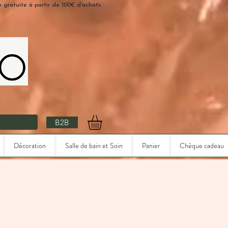
n gratuite à partir de 100€ d'achats
B2B
Décoration
Salle de bain et Soin
Panier
Chèque cadeau