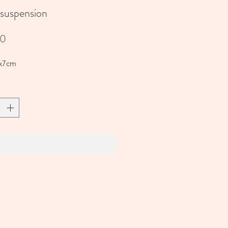
 suspension
Prijs
00
5x7cm
In winkelwagen