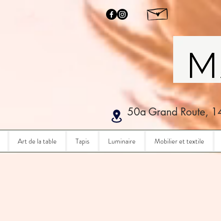
50a Grand Route, 1
Art de la table
Tapis
Luminaire
Mobilier et textile