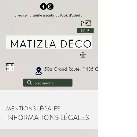
Livraison gratuite à partir de 100€ d'achats
B2B
ME
50a Grand Route, 1435 Corbais België
NU
MENTIONS LÉGALES
INFORMATIONS LÉGALES