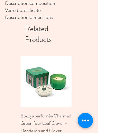
Description composition
Verre borosilicate
Description dimensions
D12.5 x H29.5cm
Related
Products
Bougie parfumée Charmed
Bougie A Dopo 4Fl
Green four Leaf Clover -
Oz./118Ml Mermaid &
Dandelion and Clover -
Moon Ceramic Diffus