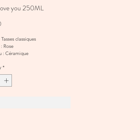
 love you 250ML
Price
0
 Tasses classiques
 : Rose
u : Céramique
ns : H 9,7 x 9,9 x 8,8 cm
y
*
Add to Cart