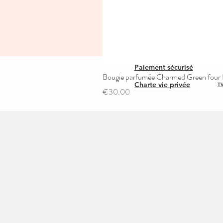
Paiement sécurisé
Bougie parfumée Charmed Green four L
Charte vie privée
TV
Price
€30.00