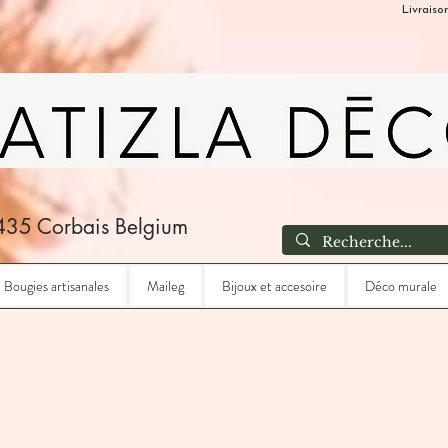
Livraiso
435 Corbais Belgium
Bougies artisanales
Maileg
Bijoux et accesoire
Déco murale