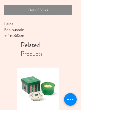
Out of Stock
Laine
Beniouarain
+-1mx50cm
100% fait main
Related
Products