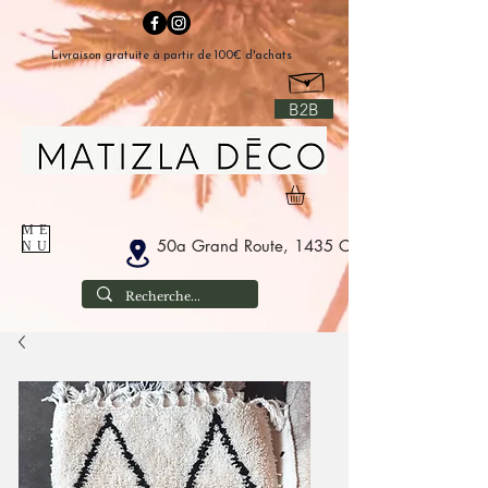
Livraison gratuite à partir de 100€ d'achats
B2B
ME
50a Grand Route, 1435 Corbais Belgium
NU