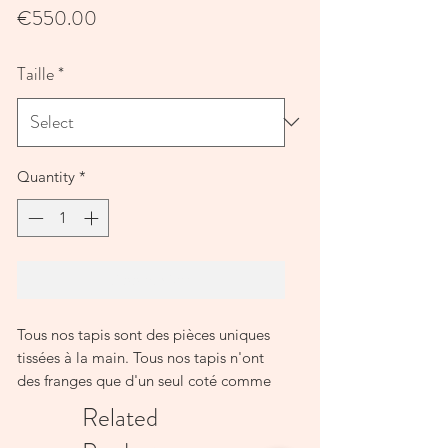
Price
€550.00
Taille
*
Quantity
*
Add to Cart
Tous nos tapis sont des pièces uniques 
tissées à la main. Tous nos tapis n'ont 
des franges que d'un seul coté comme 
tous les tapis marocains : les femmes 
Related
qui tissent ces pièces exceptionnelles 