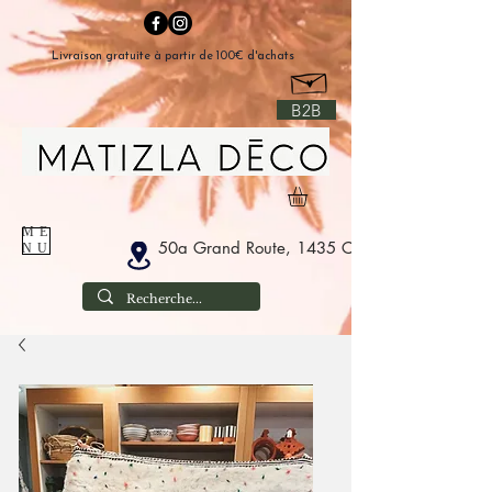
Livraison gratuite à partir de 100€ d'achats
B2B
ME
50a Grand Route, 1435 Corbais Belgium
NU