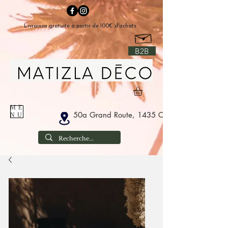
Livraison gratuite à partir de 100€ d'achats
B2B
ME
50a Grand Route, 1435 Corbais Belgium
NU