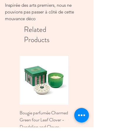
Inspirée des arts premiers, nous ne
pouvions pas passer à côté de cette
mouvance déco
incontournable. Notre bougie Totem est
Related
entièrement faite à la main par nos
Products
artisans potiers de la
région de Marrakech. Visuelle à souhait,
elle se décline en plusieurs coloris
tendances. On craque
littéralement pour la tendance totem !
Dimension de la tamtam : Diamètre : 15
cm // Hauteur : 18 cm
Parfums : MENTHE & THE
Bougie parfumée Charmed
Bougie A Dopo 4Fl
Green four Leaf Clover -
Oz./118Ml Mermaid &
Dandelion and Clover -
Moon Ceramic Diffus