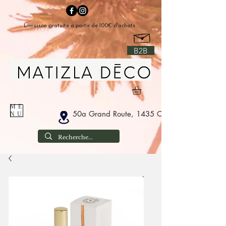
Livraison gratuite à partir de 100€ d'achats
B2B
ME
50a Grand Route, 1435 Corbais Belgium
NU