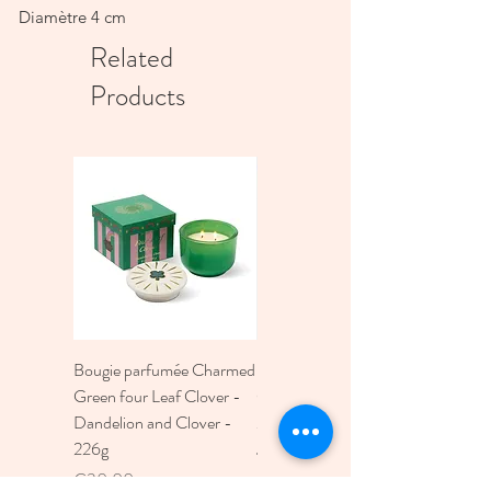
Diamètre 4 cm
Related
Products
Bougie parfumée Charmed
Bougie A Dopo 4Fl
Green four Leaf Clover -
Oz./118Ml Mermaid &
Dandelion and Clover -
Moon Ceramic Diffus
226g
Price
€30.00
Price
€30.00