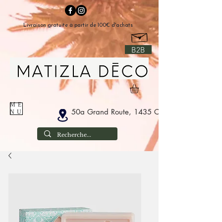
Livraison gratuite à partir de 100€ d'achats
B2B
ME
50a Grand Route, 1435 Corbais Belgium
NU