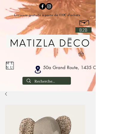
Livraison gratuite à partir de 100€ d'achats
B2B
ME
50a Grand Route, 1435 Corbais Belgium
NU