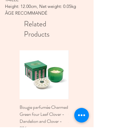
Height: 12.00cm, Net weight: 0.05kg
ÂGE RECOMMANDÉ
ALL AGES
Related
MATIÈRE PREMIÈRE
Products
Ramie/Viscose/Coton
REMPLISSAGES
Recyclés Polyester/PE Granulés
INSTRUCTIONS D'ENTRETIEN
Lavage en machine à 30 degrés C.
Bougie parfumée Charmed
Bougie A Dopo 4Fl
Green four Leaf Clover -
Oz./118Ml Mermaid &
Dandelion and Clover -
Moon Ceramic Diffus
226g
Price
€30.00