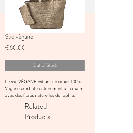
Sac végane
Price
€60.00
Out of Stock
Le sac VÉGANE est un sac cabas 100%
Végane crocheté entièrement à la main
avec des fibres naturelles de raphia.
100% Raphia
Related
Anse plat en raphia tressé
Products
poche intérieur avec fermeture éclair et
pochette assortie
Couleurs : Thé, naturel,