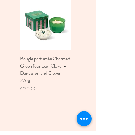
Bougie parfumée Charmed
Bougie A Dopo 4Fl
Green four Leaf Clover -
Oz./118Ml Mermaid &
Dandelion and Clover -
Moon Ceramic Diffus
226g
Price
€30.00
Price
€30.00