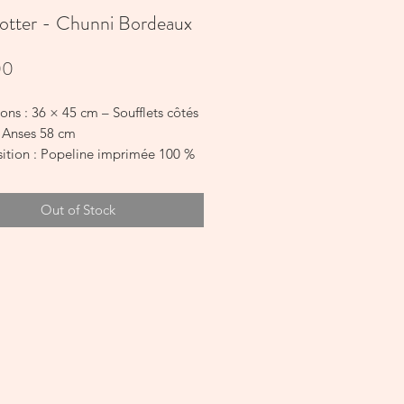
rotter - Chunni Bordeaux
Price
00
ns : 36 × 45 cm – Soufflets côtés
 Anses 58 cm
tion : Popeline imprimée 100 %
 Rembourrage 100 % polyester
imple et malin, qui suit toute la
Out of Stock
 quotidien.