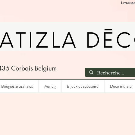
Livraiso
435 Corbais Belgium
Bougies artisanales
Maileg
Bijoux et accesoire
Déco murale