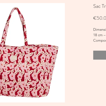
Sac T
€50.
Dimensio
18 cm –
Composi
coton –
Un sac s
tribu au