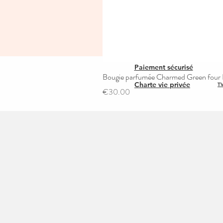
Paiement sécurisé
Bougie parfumée Charmed Green four L
Charte vie privée
TV
Price
€30.00