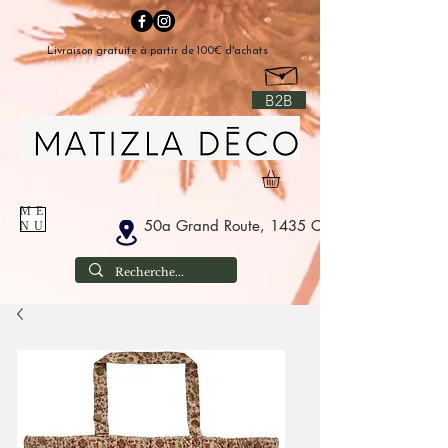
Livraison gratuite à partir de 100€ d'achats
B2B
ME
50a Grand Route, 1435 Corbais Belgium
NU