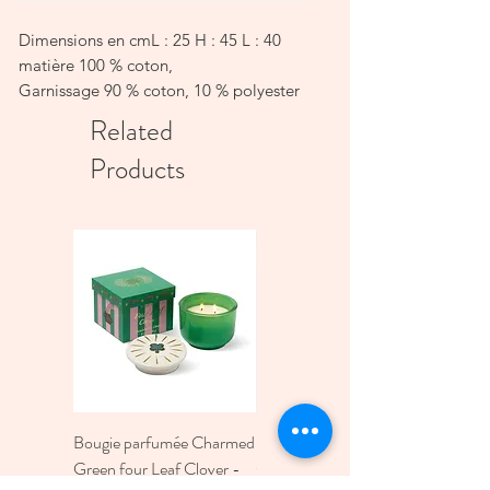
Dimensions en cmL : 25 H : 45 L : 40
matière 100 % coton,
Garnissage 90 % coton, 10 % polyester
Instructions de lavage 40 degrés
Related
Products
Bougie parfumée Charmed
Bougie A Dopo 4Fl
Green four Leaf Clover -
Oz./118Ml Mermaid &