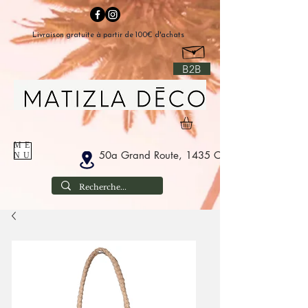
Livraison gratuite à partir de 100€ d'achats
B2B
ME
50a Grand Route, 1435 Corbais Belgium
NU