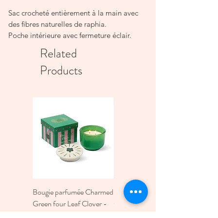
Sac crocheté entièrement à la main avec
des fibres naturelles de raphia.
Poche intérieure avec fermeture éclair.
Anse en raphia tressée.
Related
Couleurs : Naturel, thé.
Products
Dimensions (cm) : H 33 X L45 X Fond
(45x10cm) x Soufflet 11cm
Bougie parfumée Charmed
Bougie A Dopo 4Fl
Green four Leaf Clover -
Oz./118Ml Mermaid &
Dandelion and Clover -
Moon Ceramic Diffus