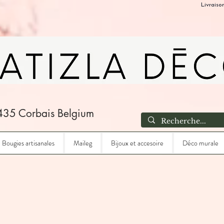
Livraiso
435 Corbais Belgium
Bougies artisanales
Maileg
Bijoux et accesoire
Déco murale