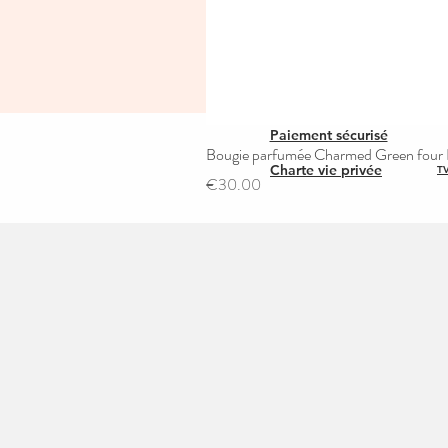
Paiement sécurisé
Bougie parfumée Charmed Green four L
Charte vie privée
TV
Price
€30.00