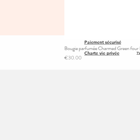
Paiement sécurisé
Bougie parfumée Charmed Green four L
Charte vie privée
TV
Price
€30.00