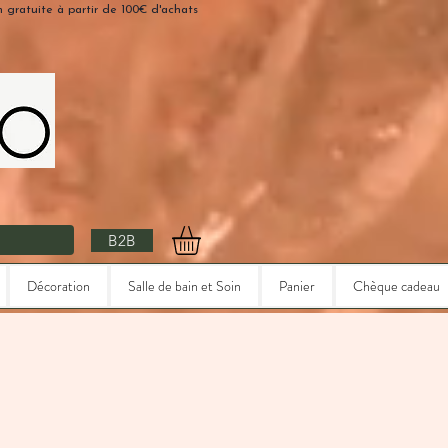
n gratuite à partir de 100€ d'achats
B2B
Décoration
Salle de bain et Soin
Panier
Chèque cadeau