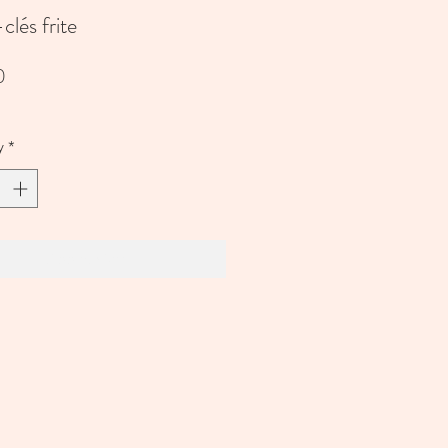
clés frite
Price
0
y
*
Add to Cart