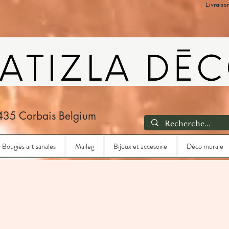
Livraiso
435 Corbais Belgium
Bougies artisanales
Maileg
Bijoux et accesoire
Déco murale