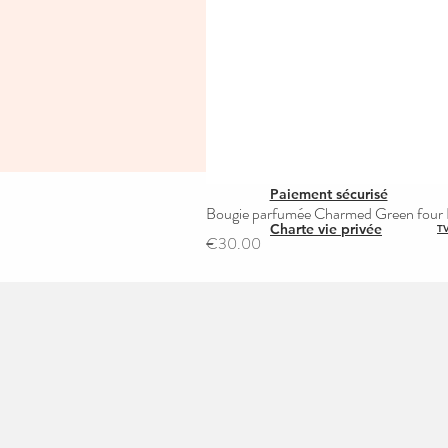
Paiement sécurisé
Bougie parfumée Charmed Green four L
Charte vie privée
TV
Price
€30.00