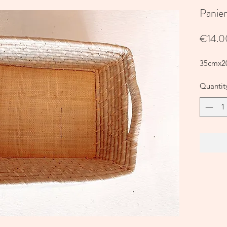
Panier
€14.0
35cmx2
Quantit