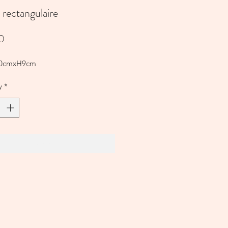
 rectangulaire
Price
0
0cmxH9cm
y
*
Add to Cart