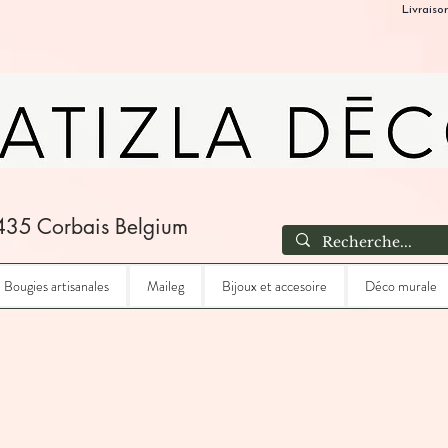
Livraiso
435 Corbais Belgium
Bougies artisanales
Maileg
Bijoux et accesoire
Déco murale