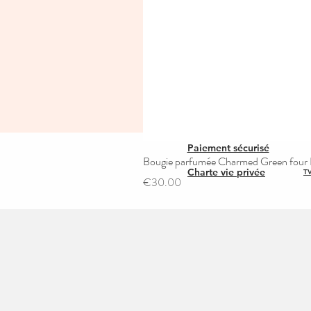
Paiement sécurisé
Bougie parfumée Charmed Green four L
Charte vie privée
TV
Price
€30.00