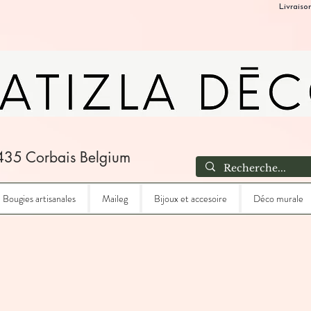
Livraiso
435 Corbais Belgium
Bougies artisanales
Maileg
Bijoux et accesoire
Déco murale