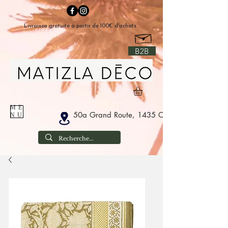
Livraison gratuite à partir de 100€ d'achats
B2B
ME
50a Grand Route, 1435 Corbais Belgium
NU