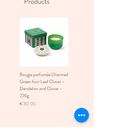
Products
INDE
Entretien
Lavage en machine à 30°
Dimension
170x250cm
Bougie parfumée Charmed
Bougie A Dopo 4Fl
Green four Leaf Clover -
Oz./118Ml Mermaid &
Dandelion and Clover -
Moon Ceramic Diffus
226g
Price
€30.00
Price
€30.00