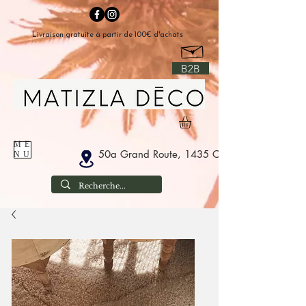
Livraison gratuite à partir de 100€ d'achats
B2B
ME
50a Grand Route, 1435 Corbais Belgium
NU