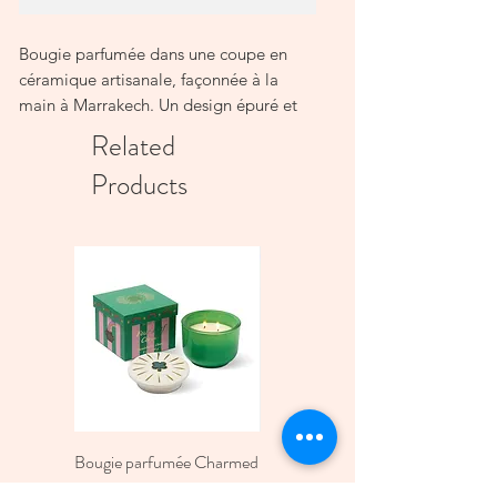
Bougie parfumée dans une coupe en
céramique artisanale, façonnée à la
main à Marrakech. Un design épuré et
élégant, au parfum raffiné.
Related
La Bougie parfumée Coupe Nomad
Products
séduit par ses lignes sobres et
contemporaines.
La pureté de son design révèle toute la
richesse du savoir-faire marocain. Une
fois allumée, la flamme se reflète sur les
courbes de la coupe, créant une
ambiance chaleureuse et
enveloppante.Son parfum, imaginé à
Grasse, transforme chaque instant en
une expérience sensorielle unique.
✔ Bougie parfumée – cire 100 %
Bougie parfumée Charmed
Bougie A Dopo 4Fl
végétale
Green four Leaf Clover -
Oz./118Ml Mermaid &
✔ Céramique façonnée à la main