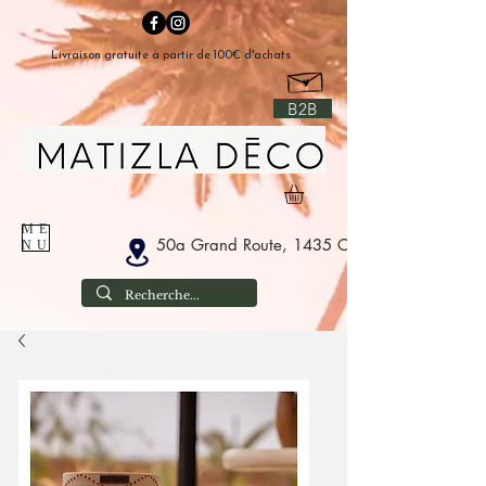
Livraison gratuite à partir de 100€ d'achats
B2B
ME
50a Grand Route, 1435 Corbais Belgium
NU