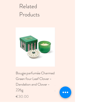
Related
Products
Bougie parfumée Charmed
Bougie A Dopo 4Fl
Green four Leaf Clover -
Oz./118Ml Mermaid &
Dandelion and Clover -
Moon Ceramic Diffus
226g
Price
€30.00
Price
€30.00