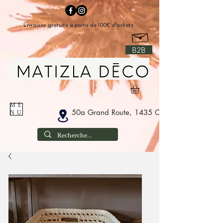
Livraison gratuite à partir de 100€ d'achats
B2B
ME
50a Grand Route, 1435 Corbais Belgium
NU