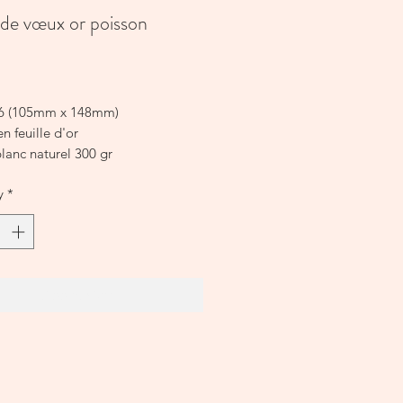
 de vœux or poisson
Price
A6 (105mm x 148mm)
en feuille d'or
lanc naturel 300 gr
r vierge
y
*
rte Astrologie est vendue avec
eloppe A6 marron recyclée.
Add to Cart