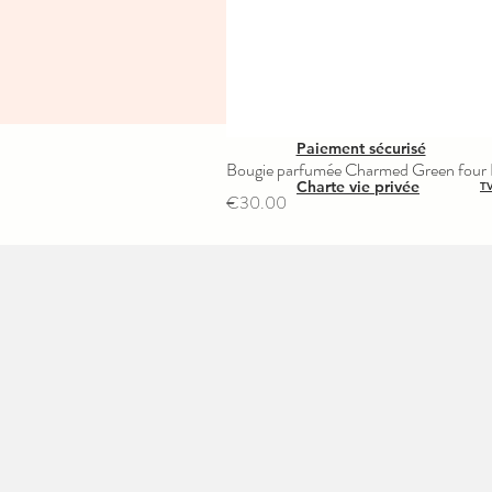
Paiement sécurisé
Bougie parfumée Charmed Green four L
Charte vie privée
TV
Price
€30.00