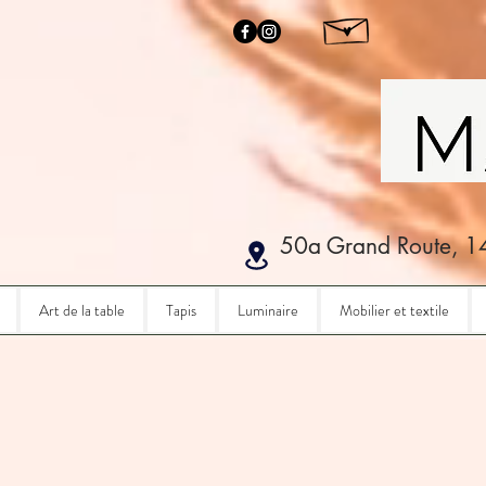
50a Grand Route, 1
Art de la table
Tapis
Luminaire
Mobilier et textile