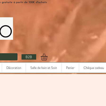
n gratuite à partir de 100€ d'achats
B2B
Décoration
Salle de bain et Soin
Panier
Chèque cadeau