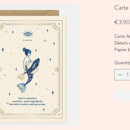
Carte
€3.90
Carte 
Détails 
Papier b
Intérieu
Quantit
Cette ca
une env