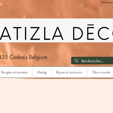
Livraiso
435 Corbais Belgium
Bougies artisanales
Maileg
Bijoux et accesoire
Déco murale