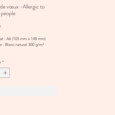
de vœux -Allergic to
 people
Price
0
at : A6 (105 mm x 148 mm)
er : Blanc naturel 300 g/m²
y
*
Add to Cart