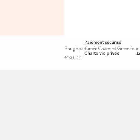
Paiement sécurisé
Bougie parfumée Charmed Green four L
Charte vie privée
TV
Price
€30.00