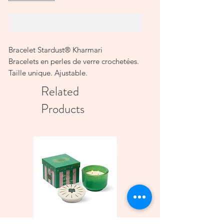
Add to Cart
Bracelet Stardust® Kharmari
Bracelets en perles de verre crochetées.
Taille unique. Ajustable.
Diamètre intérieur: environ 5,5 cm*
Related
(peut s’assouplir jusqu’à 6,5 cm)
Products
Longueur du bracelet : environ 19 cm (
taille pouvant légèrement variées,
produit artisanal)