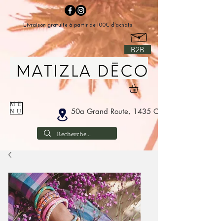
Livraison gratuite à partir de 100€ d'achats
B2B
ME
50a Grand Route, 1435 Corbais Belgium
NU