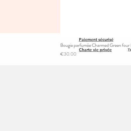
Paiement sécurisé
Bougie parfumée Charmed Green four L
Charte vie privée
TV
Price
€30.00