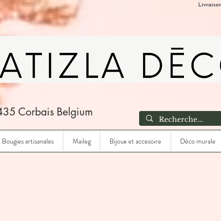
Livraiso
435 Corbais Belgium
Bougies artisanales
Maileg
Bijoux et accesoire
Déco murale