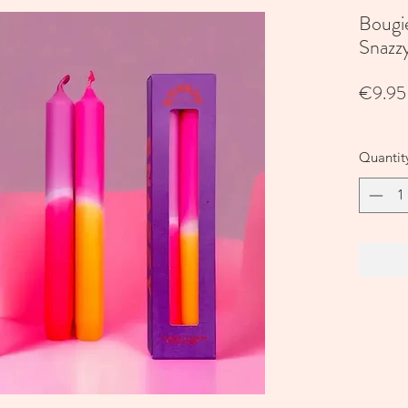
Bougi
Snazzy
€9.95
Quantit