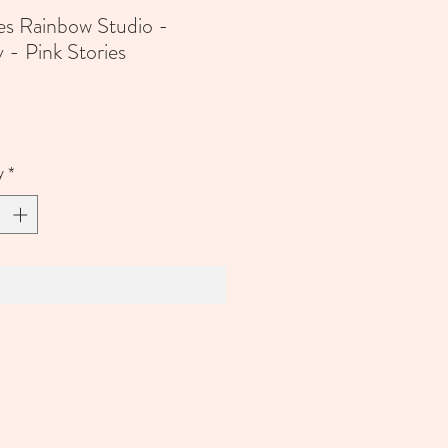
es Rainbow Studio -
 - Pink Stories
Price
y
*
Add to Cart