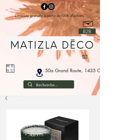
Livraison gratuite à partir de 100€ d'achats
B2B
ME
50a Grand Route, 1435 Corbais Belgium
NU