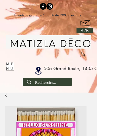
Livraison gratuite à partir de 100€ d'achats
B2B
ME
50a Grand Route, 1435 Corbais Belgium
NU