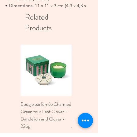
• Dimensions: 11 x 11 x 3 cm (4,3 x 4,3 x
1,2 in)
Related
Products
Bougie parfumée Charmed
Bougie A Dopo 4Fl
Green four Leaf Clover -
Oz./118Ml Mermaid &
Dandelion and Clover -
Moon Ceramic Diffus
226g
Price
€30.00
Price
€30.00