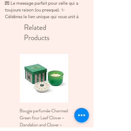
💌 Le message parfait pour celle qui a
toujours raison (ou presque). ✨
Célébrez le lien unique qui vous unit à
votre mère avec la carte de vœux Love
Related
you mum typewriter par All The Ways To
Products
Say. Cette illustration à l'aquarelle
pleine de tendresse met en scène une
machine à écrire vintage ornée de fleurs
délicates, tapant une confession
malicieuse dans laquelle chaque enfant
se reconnaîtra. C’est le choix idéal pour
la fête des mères, un anniversaire ou
simplement pour lui dire "Je t'aime"
avec le sourire.
Une façon poétique de reconnaître sa
sagesse et votre affection. 💖
Bougie parfumée Charmed
Bougie A Dopo 4Fl
📐 Format : A6 (105 mm x 148 mm)
Green four Leaf Clover -
Oz./118Ml Mermaid &
🖨️ Papier : Blanc naturel 300 g/m²
Dandelion and Clover -
Moon Ceramic Diffus