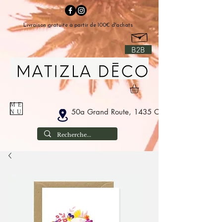
Livraison gratuite à partir de 100€ d'achats
B2B
ME
50a Grand Route, 1435 Corbais Belgium
NU