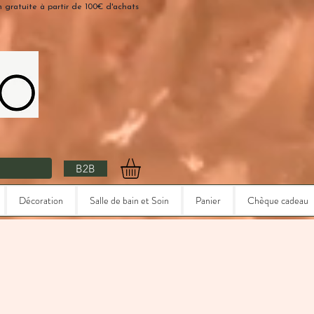
n gratuite à partir de 100€ d'achats
B2B
Décoration
Salle de bain et Soin
Panier
Chèque cadeau