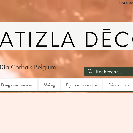
Livraiso
435 Corbais Belgium
Bougies artisanales
Maileg
Bijoux et accesoire
Déco murale