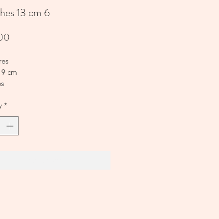
hes 13 cm 6
Price
00
res
 9 cm
es
e 17 cm
y
*
Add to Cart