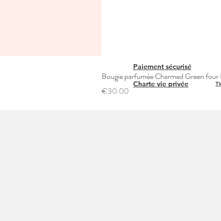
Paiement sécurisé
Bougie parfumée Charmed Green four L
Charte vie privée
TV
Price
€30.00