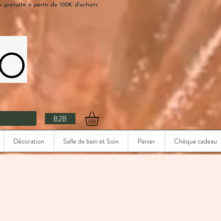
n gratuite à partir de 100€ d'achats
B2B
Décoration
Salle de bain et Soin
Panier
Chèque cadeau