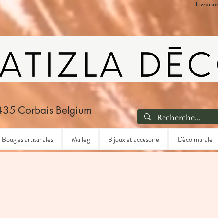
Livraiso
435 Corbais Belgium
Bougies artisanales
Maileg
Bijoux et accesoire
Déco murale