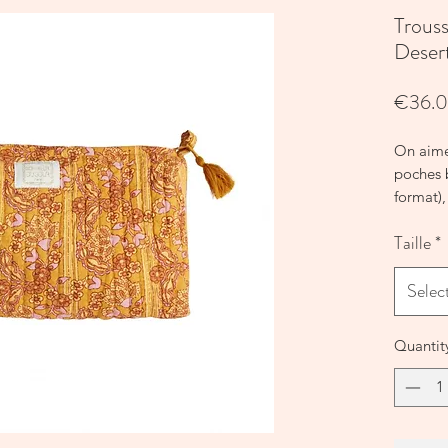
Trouss
Deser
€36.
On aime 
poches 
format),
comme a
Taille
*
Détails 
main, ma
Selec
doublé 
grand 
Deux for
Quantit
INDI (pe
INDIRA 