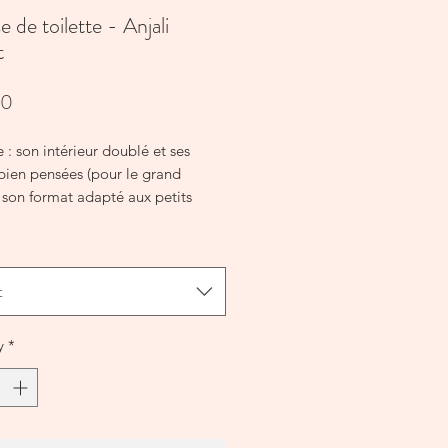
e de toilette - Anjali
t
Price
00
: son intérieur doublé et ses
bien pensées (pour le grand
 son format adapté aux petits
ux grands déplacements.
: ouverture zippée, pompons faits
telassage vertical, intérieur
t
coton, compartiments pour le
modèle
mats au choix :
y
*
tit modèle) : 23 × 10 cm
(grand modèle) : 26 × 15 cm