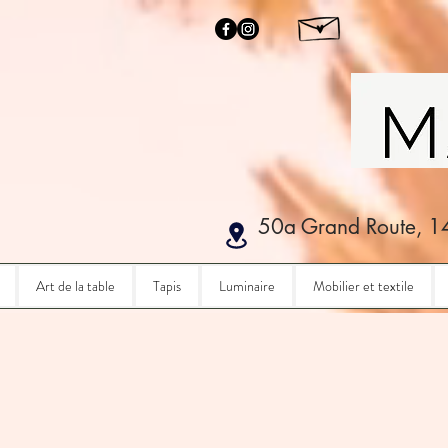
50a Grand Route, 1
Art de la table
Tapis
Luminaire
Mobilier et textile