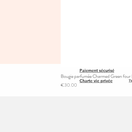
Paiement sécurisé
Bougie parfumée Charmed Green four L
Charte vie privée
TV
Price
€30.00