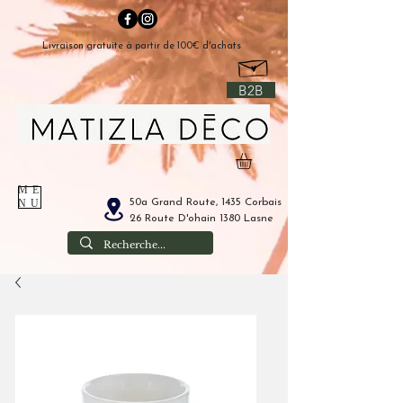
Livraison gratuite à partir de 100€ d'achats
B2B
ME
50a Grand Route, 1435 Corbais
NU
26 Route D'ohain 1380 Lasne