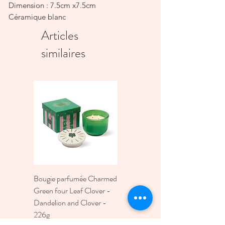
Dimension : 7.5cm x7.5cm
Céramique blanc
Articles
similaires
Bougie parfumée Charmed
Bougie A Dopo 4Fl
Green four Leaf Clover -
Oz./118Ml Mermaid &
Dandelion and Clover -
Moon Ceramic Diffus
226g
Prix
30,00 €