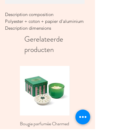
Description composition
Polyester + coton + papier d'aluminium
Description dimensions
6.5L - 24 x 16 x 17cm
Gerelateerde
producten
Bougie parfumée Charmed
Bougie A Dopo 4Fl
Green four Leaf Clover -
Oz./118Ml Mermaid &