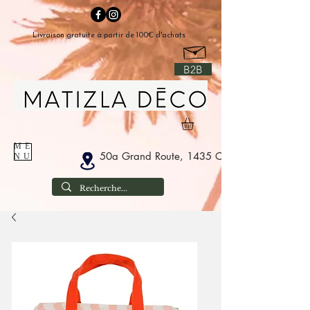
Livraison gratuite à partir de 100€ d'achats
B2B
ME
50a Grand Route, 1435 Corbais België
NU